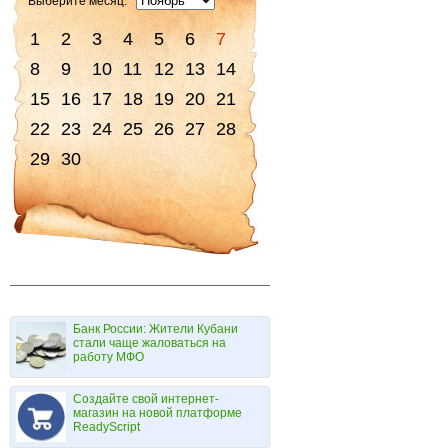
Выберите месяц:
1
2
3
4
5
6
7
8
9
10
11
12
13
14
15
16
17
18
19
20
21
22
23
24
25
26
27
28
29
30
Банк России: Жители Кубани
стали чаще жаловаться на
работу МФО
Создайте свой интернет-
магазин на новой платформе
ReadyScript