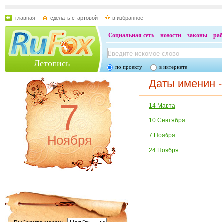
главная
сделать стартовой
в избранное
Социальная сеть
новости
законы
ра
Летопись
по проекту
в интернете
Даты именин 
7
14 Марта
10 Сентября
7 Ноября
Ноября
24 Ноября