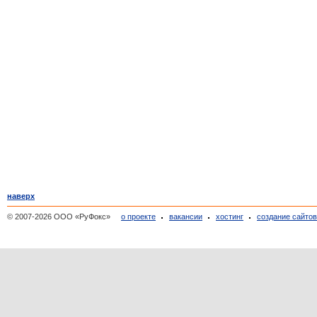
наверх
© 2007-2026 ООО «РуФокс»
о проекте
вакансии
хостинг
создание сайто